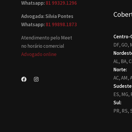
Whatsapp:
81 99329.1296
Cober
Advogada: Silvia Pontes
Whatsapp:
81 99898.1873
Centro-
Atendimento pelo Meet
DF,
GO,
no horário comercial
Nordest
Advogado online
AL,
BA,
C
Norte:
AC,
AM,
A
Sudeste
ES,
MG,
Sul:
PR,
RS,