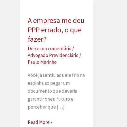
A empresa me deu
PPP errado, o que
fazer?
Deixe um comentário
/
Advogado Previdenciário
/
Paulo Marinho
Você já sentiu aquele frio na
espinha ao pegar um
documento que deveria
garantir o seu futuro e
perceber que […]
A
Read More »