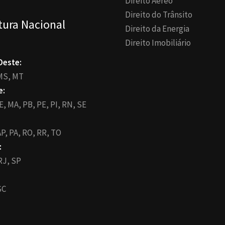
Direito Aéreo
Direito do Trânsito
tura Nacional
Direito da Energia
Direito Imobiliário
Oeste:
MS,
MT
e:
E,
MA,
PB,
PE,
PI,
RN,
SE
P,
PA,
RO,
RR,
TO
:
RJ,
SP
SC