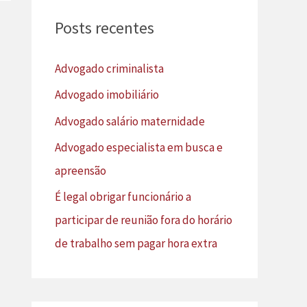
u
Posts recentes
i
s
Advogado criminalista
a
Advogado imobiliário
r
Advogado salário maternidade
p
Advogado especialista em busca e
o
apreensão
r
É legal obrigar funcionário a
:
participar de reunião fora do horário
de trabalho sem pagar hora extra