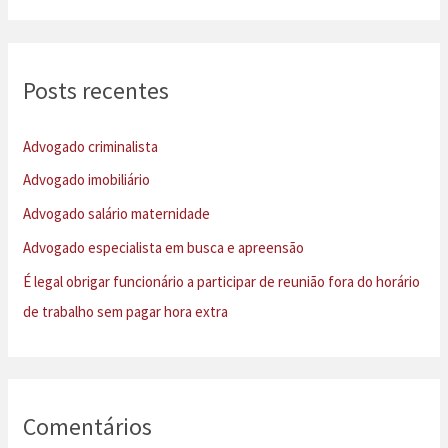
s
q
u
Posts recentes
i
s
Advogado criminalista
a
Advogado imobiliário
r
Advogado salário maternidade
p
Advogado especialista em busca e apreensão
o
É legal obrigar funcionário a participar de reunião fora do horário
r
de trabalho sem pagar hora extra
:
Comentários