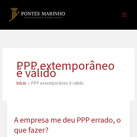
Ir
para
o
conteúdo
PPP extemporâneo
é válido
Início
PPP extemporâneo é válido
A empresa me deu PPP errado, o
que fazer?