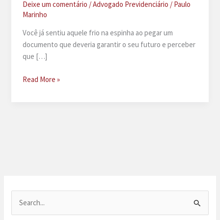
Deixe um comentário
/
Advogado Previdenciário
/
Paulo
Marinho
Você já sentiu aquele frio na espinha ao pegar um
documento que deveria garantir o seu futuro e perceber
que […]
A
Read More »
empresa
me
deu
PPP
errado,
o
que
fazer?
P
e