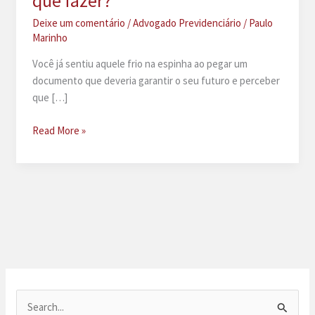
que fazer?
Deixe um comentário
/
Advogado Previdenciário
/
Paulo
Marinho
Você já sentiu aquele frio na espinha ao pegar um
documento que deveria garantir o seu futuro e perceber
que […]
A
Read More »
empresa
me
deu
PPP
errado,
o
que
fazer?
P