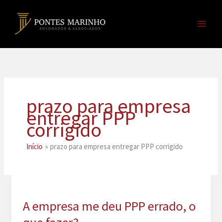
Ir
para
o
conteúdo
prazo para empresa
entregar PPP
corrigido
Início
prazo para empresa entregar PPP corrigido
A empresa me deu PPP errado, o