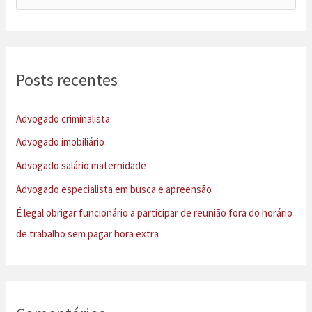
e
s
q
u
Posts recentes
i
s
Advogado criminalista
a
Advogado imobiliário
r
Advogado salário maternidade
p
Advogado especialista em busca e apreensão
o
É legal obrigar funcionário a participar de reunião fora do horário
r
de trabalho sem pagar hora extra
: