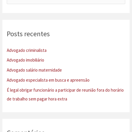
e
s
q
u
Posts recentes
i
s
Advogado criminalista
a
Advogado imobiliário
r
Advogado salário maternidade
p
Advogado especialista em busca e apreensão
o
É legal obrigar funcionário a participar de reunião fora do horário
r
de trabalho sem pagar hora extra
: