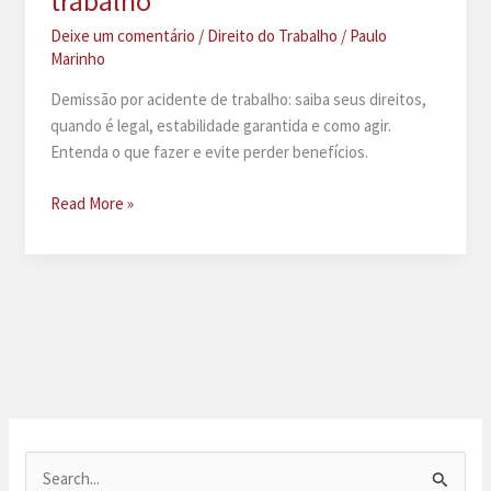
trabalho
Deixe um comentário
/
Direito do Trabalho
/
Paulo
Marinho
Demissão por acidente de trabalho: saiba seus direitos,
quando é legal, estabilidade garantida e como agir.
Entenda o que fazer e evite perder benefícios.
Demissão
Read More »
por
acidente
de
trabalho
P