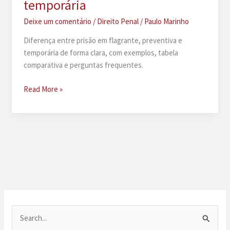
temporária
Deixe um comentário
/
Direito Penal
/
Paulo Marinho
Diferença entre prisão em flagrante, preventiva e
temporária de forma clara, com exemplos, tabela
comparativa e perguntas frequentes.
Diferença
Read More »
entre
prisão
em
flagrante,
preventiva
e
temporária
P
e