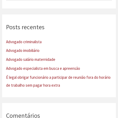
s
q
u
Posts recentes
i
s
Advogado criminalista
a
Advogado imobiliário
r
Advogado salário maternidade
p
Advogado especialista em busca e apreensão
o
É legal obrigar funcionário a participar de reunião fora do horário
r
de trabalho sem pagar hora extra
:
Comentários