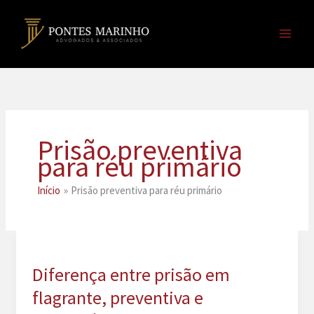
Ir
para
o
conteúdo
Prisão preventiva
para réu primário
Início
Prisão preventiva para réu primário
Diferença entre prisão em
flagrante, preventiva e