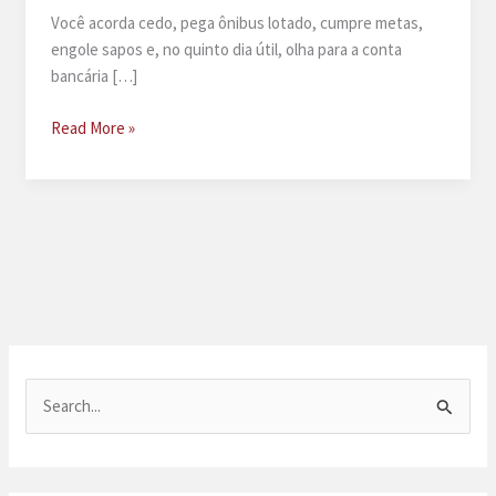
Você acorda cedo, pega ônibus lotado, cumpre metas,
engole sapos e, no quinto dia útil, olha para a conta
bancária […]
Atraso
Read More »
salarial
e
FGTS
não
depositado
P
e
s
q