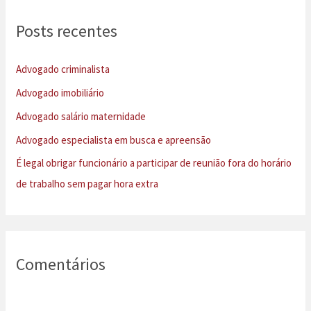
u
Posts recentes
i
s
Advogado criminalista
a
Advogado imobiliário
r
Advogado salário maternidade
p
Advogado especialista em busca e apreensão
o
É legal obrigar funcionário a participar de reunião fora do horário
r
de trabalho sem pagar hora extra
:
Comentários