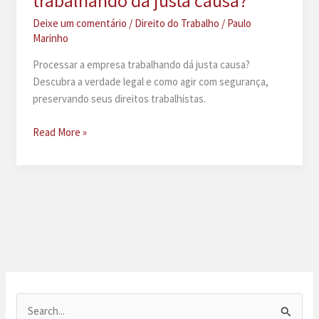
trabalhando dá justa causa?
Deixe um comentário
/
Direito do Trabalho
/
Paulo
Marinho
Processar a empresa trabalhando dá justa causa?
Descubra a verdade legal e como agir com segurança,
preservando seus direitos trabalhistas.
Processar
Read More »
a
empresa
trabalhando
dá
justa
causa?
P