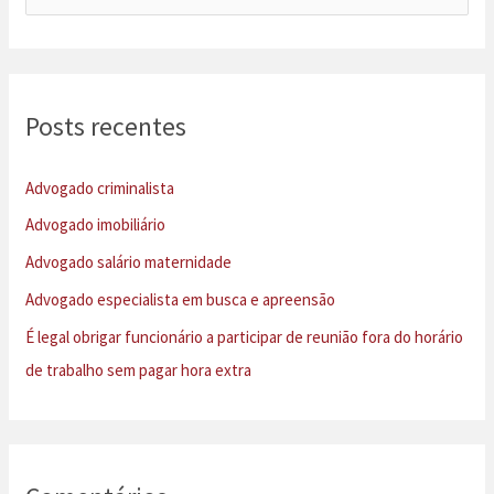
e
s
q
u
Posts recentes
i
s
Advogado criminalista
a
Advogado imobiliário
r
Advogado salário maternidade
p
Advogado especialista em busca e apreensão
o
É legal obrigar funcionário a participar de reunião fora do horário
r
de trabalho sem pagar hora extra
: