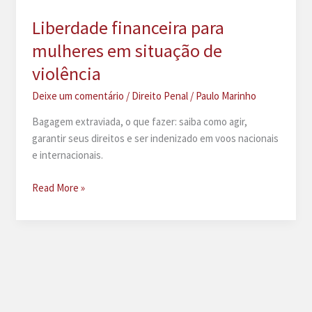
Liberdade financeira para
mulheres em situação de
violência
Deixe um comentário
/
Direito Penal
/
Paulo Marinho
Bagagem extraviada, o que fazer: saiba como agir,
garantir seus direitos e ser indenizado em voos nacionais
e internacionais.
Liberdade
Read More »
financeira
para
mulheres
em
situação
de
violência