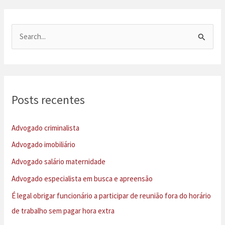
P
e
s
q
u
Posts recentes
i
s
Advogado criminalista
a
Advogado imobiliário
r
Advogado salário maternidade
p
Advogado especialista em busca e apreensão
o
É legal obrigar funcionário a participar de reunião fora do horário
r
de trabalho sem pagar hora extra
: