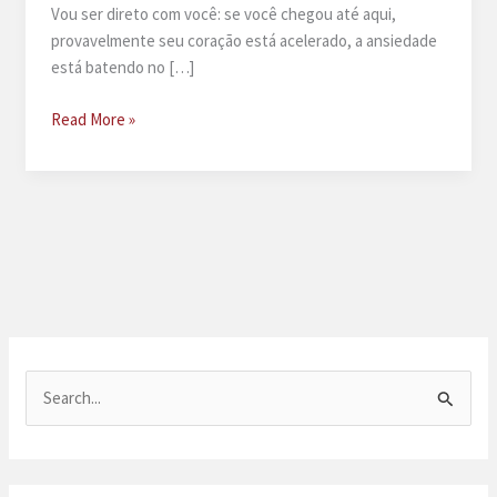
Vou ser direto com você: se você chegou até aqui,
provavelmente seu coração está acelerado, a ansiedade
está batendo no […]
Pornografia
Read More »
de
vingança
P
e
s
q