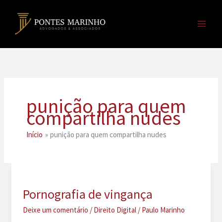
Ir
para
o
conteúdo
punição para quem
compartilha nudes
Início
punição para quem compartilha nudes
Pornografia de vingança
Deixe um comentário
/
Direito Digital
/
Paulo Marinho