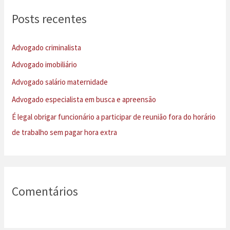
u
Posts recentes
i
s
Advogado criminalista
a
Advogado imobiliário
r
Advogado salário maternidade
p
Advogado especialista em busca e apreensão
o
É legal obrigar funcionário a participar de reunião fora do horário
r
de trabalho sem pagar hora extra
:
Comentários