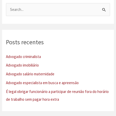
precisa
saber
P
e
s
q
u
Posts recentes
i
s
Advogado criminalista
a
Advogado imobiliário
r
Advogado salário maternidade
p
Advogado especialista em busca e apreensão
o
É legal obrigar funcionário a participar de reunião fora do horário
r
de trabalho sem pagar hora extra
: