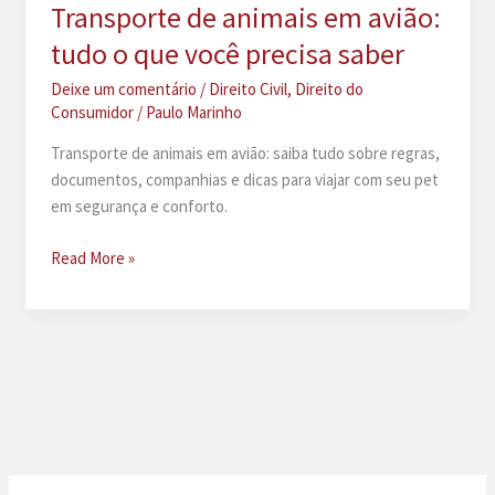
Transporte de animais em avião:
tudo o que você precisa saber
Deixe um comentário
/
Direito Civil
,
Direito do
Consumidor
/
Paulo Marinho
Transporte de animais em avião: saiba tudo sobre regras,
documentos, companhias e dicas para viajar com seu pet
em segurança e conforto.
Transporte
Read More »
de
animais
em
avião:
tudo
o
que
você