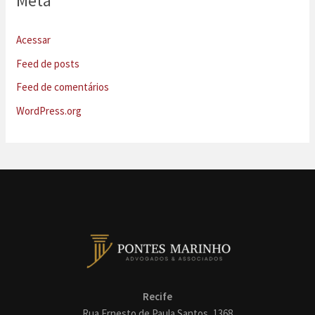
Meta
Acessar
Feed de posts
Feed de comentários
WordPress.org
Recife
Rua Ernesto de Paula Santos, 1368