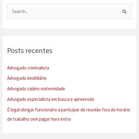
P
e
s
q
u
Posts recentes
i
s
Advogado criminalista
a
Advogado imobiliário
r
Advogado salário maternidade
p
Advogado especialista em busca e apreensão
o
É legal obrigar funcionário a participar de reunião fora do horário
r
de trabalho sem pagar hora extra
: