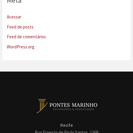
Meta
Acessar
Feed de posts
Feed de comentários
WordPress.org
Recife
Rua Ernesto de Paula Santos, 1368