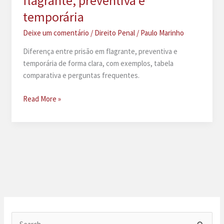
flagrante, preventiva e
temporária
Deixe um comentário
/
Direito Penal
/
Paulo Marinho
Diferença entre prisão em flagrante, preventiva e
temporária de forma clara, com exemplos, tabela
comparativa e perguntas frequentes.
Diferença
Read More »
entre
prisão
em
flagrante,
preventiva
e
temporária
P