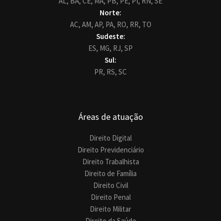
AL,
BA,
CE,
MA,
PB,
PE,
PI,
RN,
SE
Norte:
AC,
AM,
AP,
PA,
RO,
RR,
TO
Sudeste:
ES,
MG,
RJ,
SP
Sul:
PR,
RS,
SC
Áreas de atuação
Direito Digital
Direito Previdenciário
Direito Trabalhista
Direito de Família
Direito Civil
Direito Penal
Direito Militar
Direito da Saúde