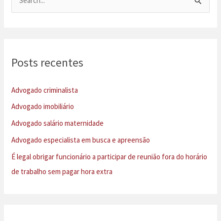
e
s
q
u
Posts recentes
i
s
Advogado criminalista
a
Advogado imobiliário
r
Advogado salário maternidade
p
Advogado especialista em busca e apreensão
o
É legal obrigar funcionário a participar de reunião fora do horário
r
de trabalho sem pagar hora extra
: