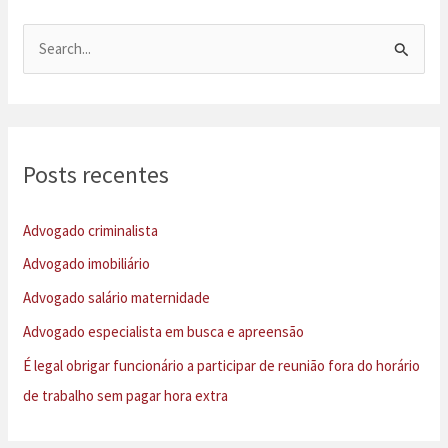
|
Consultoria
P
Jurídica
e
s
q
u
Posts recentes
i
s
Advogado criminalista
a
Advogado imobiliário
r
Advogado salário maternidade
p
Advogado especialista em busca e apreensão
o
É legal obrigar funcionário a participar de reunião fora do horário
r
de trabalho sem pagar hora extra
: