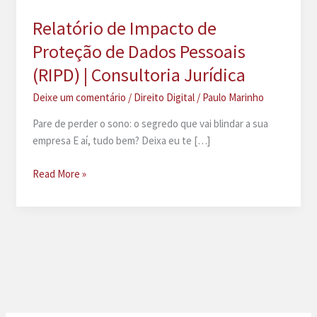
Relatório de Impacto de
Proteção de Dados Pessoais
(RIPD) | Consultoria Jurídica
Deixe um comentário
/
Direito Digital
/
Paulo Marinho
Pare de perder o sono: o segredo que vai blindar a sua
empresa E aí, tudo bem? Deixa eu te […]
Relatório
Read More »
de
Impacto
de
Proteção
de
Dados
Pessoais
(RIPD)