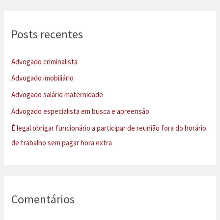
q
u
Posts recentes
i
s
Advogado criminalista
a
Advogado imobiliário
r
Advogado salário maternidade
p
Advogado especialista em busca e apreensão
o
É legal obrigar funcionário a participar de reunião fora do horário
r
de trabalho sem pagar hora extra
:
Comentários