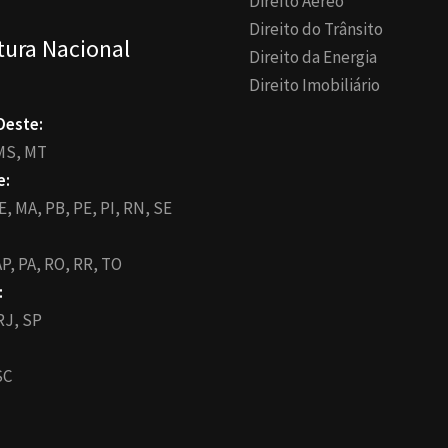
Direito Aéreo
Direito do Trânsito
tura Nacional
Direito da Energia
Direito Imobiliário
Oeste:
MS,
MT
e:
E,
MA,
PB,
PE,
PI,
RN,
SE
P,
PA,
RO,
RR,
TO
:
RJ,
SP
SC