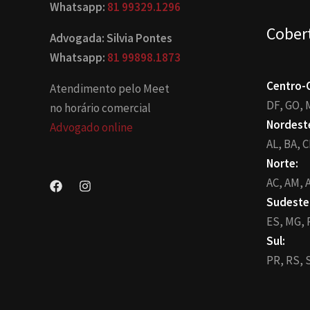
Whatsapp:
81 99329.1296
Cober
Advogada: Silvia Pontes
Whatsapp:
81 99898.1873
Centro-
Atendimento pelo Meet
DF,
GO,
no horário comercial
Nordest
Advogado online
AL,
BA,
C
Norte:
AC,
AM,
A
Sudeste
ES,
MG,
Sul:
PR,
RS,