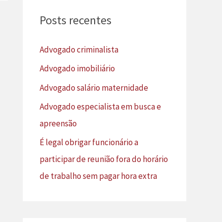
u
Posts recentes
i
s
Advogado criminalista
a
Advogado imobiliário
r
Advogado salário maternidade
p
Advogado especialista em busca e
o
apreensão
r
É legal obrigar funcionário a
:
participar de reunião fora do horário
de trabalho sem pagar hora extra