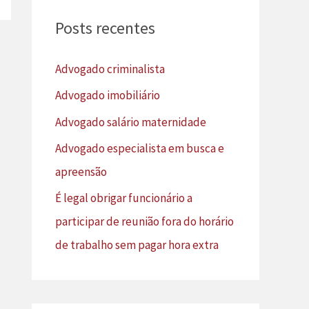
u
Posts recentes
i
s
Advogado criminalista
a
Advogado imobiliário
r
Advogado salário maternidade
p
Advogado especialista em busca e
o
apreensão
r
É legal obrigar funcionário a
:
participar de reunião fora do horário
de trabalho sem pagar hora extra