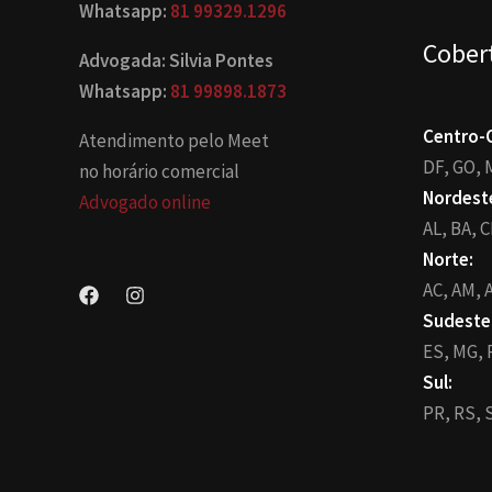
Whatsapp:
81 99329.1296
Cober
Advogada: Silvia Pontes
Whatsapp:
81 99898.1873
Centro-
Atendimento pelo Meet
DF,
GO,
no horário comercial
Nordest
Advogado online
AL,
BA,
C
Norte:
AC,
AM,
A
Sudeste
ES,
MG,
Sul:
PR,
RS,