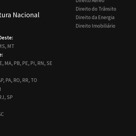
Direito Aéreo
Direito do Trânsito
tura Nacional
Direito da Energia
Direito Imobiliário
Oeste:
MS,
MT
e:
E,
MA,
PB,
PE,
PI,
RN,
SE
P,
PA,
RO,
RR,
TO
:
RJ,
SP
SC