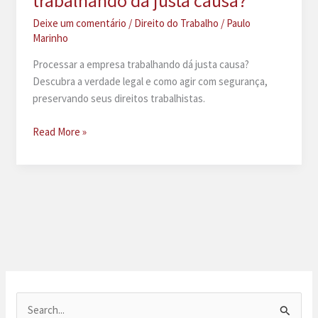
trabalhando dá justa causa?
Deixe um comentário
/
Direito do Trabalho
/
Paulo
Marinho
Processar a empresa trabalhando dá justa causa?
Descubra a verdade legal e como agir com segurança,
preservando seus direitos trabalhistas.
Processar
Read More »
a
empresa
trabalhando
dá
justa
causa?
P