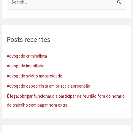
e
s
q
u
Posts recentes
i
s
Advogado criminalista
a
Advogado imobiliário
r
Advogado salário maternidade
p
Advogado especialista em busca e apreensão
o
É legal obrigar funcionário a participar de reunião fora do horário
r
de trabalho sem pagar hora extra
: