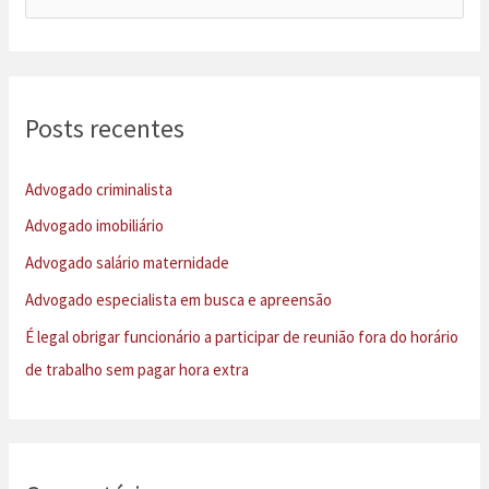
e
s
q
u
Posts recentes
i
s
Advogado criminalista
a
Advogado imobiliário
r
Advogado salário maternidade
p
Advogado especialista em busca e apreensão
o
É legal obrigar funcionário a participar de reunião fora do horário
r
de trabalho sem pagar hora extra
: