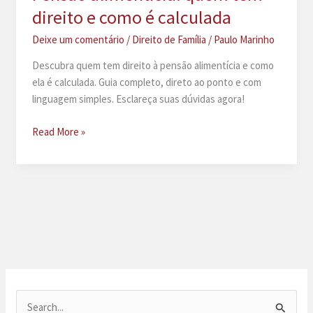
direito e como é calculada
Deixe um comentário
/
Direito de Família
/
Paulo Marinho
Descubra quem tem direito à pensão alimentícia e como
ela é calculada. Guia completo, direto ao ponto e com
linguagem simples. Esclareça suas dúvidas agora!
Pensão
Read More »
alimentícia:
quem
tem
direito
e
como
é
calculada
P