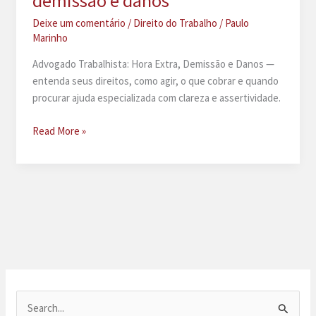
demissão e danos
Deixe um comentário
/
Direito do Trabalho
/
Paulo
Marinho
Advogado Trabalhista: Hora Extra, Demissão e Danos —
entenda seus direitos, como agir, o que cobrar e quando
procurar ajuda especializada com clareza e assertividade.
Advogado
Read More »
trabalhista:
hora
extra,
demissão
e
danos
P