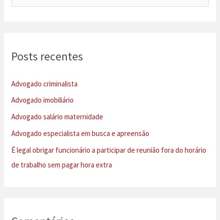
e
s
q
u
Posts recentes
i
s
Advogado criminalista
a
Advogado imobiliário
r
Advogado salário maternidade
p
Advogado especialista em busca e apreensão
o
É legal obrigar funcionário a participar de reunião fora do horário
r
de trabalho sem pagar hora extra
: