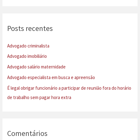
s
q
u
Posts recentes
i
s
Advogado criminalista
a
Advogado imobiliário
r
Advogado salário maternidade
p
Advogado especialista em busca e apreensão
o
É legal obrigar funcionário a participar de reunião fora do horário
r
de trabalho sem pagar hora extra
:
Comentários