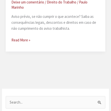
Deixe um comentário
/
Direito do Trabalho
/
Paulo
Marinho
Aviso prévio, se não cumprir o que acontece? Saiba as
consequências legais, descontos e direitos em caso de
não cumprimento do aviso trabalhista.
Aviso
Read More »
prévio:
se
não
cumprir,
o
que
acontece?
P
e