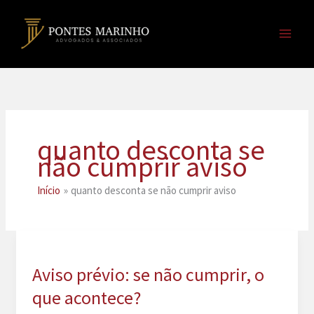
Ir
para
o
conteúdo
quanto desconta se
não cumprir aviso
Início
quanto desconta se não cumprir aviso
Aviso prévio: se não cumprir, o
que acontece?