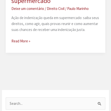
supermercado
Deixe um comentário
/
Direito Civil
/
Paulo Marinho
Ação de indenização queda em supermercado: saiba seus
direitos, como agir, quais provas reunir e como aumentar
suas chances de receber uma indenização justa.
Ação
Read More »
de
indenização
queda
em
supermercado
P
e