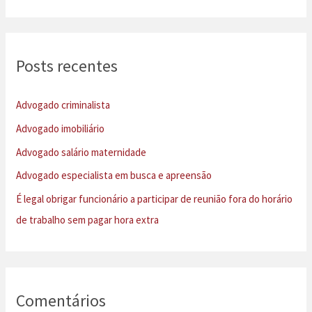
s
q
u
Posts recentes
i
s
Advogado criminalista
a
Advogado imobiliário
r
Advogado salário maternidade
p
Advogado especialista em busca e apreensão
o
É legal obrigar funcionário a participar de reunião fora do horário
r
de trabalho sem pagar hora extra
:
Comentários