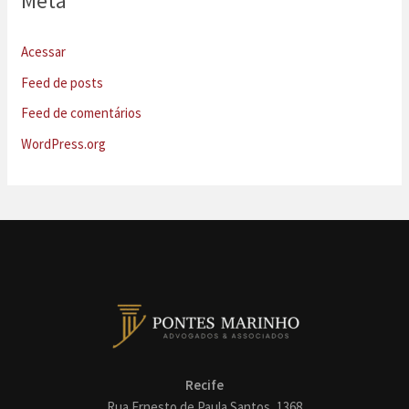
Meta
Acessar
Feed de posts
Feed de comentários
WordPress.org
Recife
Rua Ernesto de Paula Santos, 1368