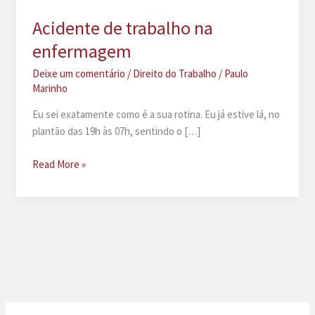
Acidente de trabalho na
enfermagem
Deixe um comentário
/
Direito do Trabalho
/
Paulo
Marinho
Eu sei exatamente como é a sua rotina. Eu já estive lá, no
plantão das 19h às 07h, sentindo o […]
Acidente
Read More »
de
trabalho
na
enfermagem