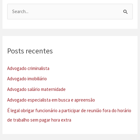
P
e
s
q
u
Posts recentes
i
s
Advogado criminalista
a
Advogado imobiliário
r
Advogado salário maternidade
p
Advogado especialista em busca e apreensão
o
É legal obrigar funcionário a participar de reunião fora do horário
r
de trabalho sem pagar hora extra
: