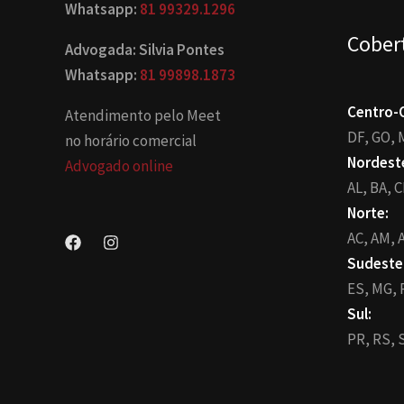
Whatsapp:
81 99329.1296
Cober
Advogada: Silvia Pontes
Whatsapp:
81 99898.1873
Centro-
Atendimento pelo Meet
DF,
GO,
no horário comercial
Nordest
Advogado online
AL,
BA,
C
Norte:
AC,
AM,
A
Sudeste
ES,
MG,
Sul:
PR,
RS,