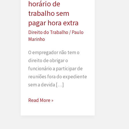
horário de
trabalho sem
pagar hora extra
Direito do Trabalho
/
Paulo
Marinho
O empregador não tem o
direito de obrigar o
funcionário a participar de
reuniões fora do expediente
sem a devida […]
É
Read More »
legal
obrigar
funcionário