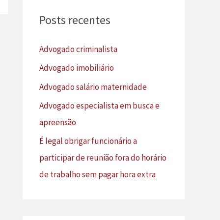
u
Posts recentes
i
s
Advogado criminalista
a
Advogado imobiliário
r
Advogado salário maternidade
p
Advogado especialista em busca e
o
apreensão
r
É legal obrigar funcionário a
:
participar de reunião fora do horário
de trabalho sem pagar hora extra