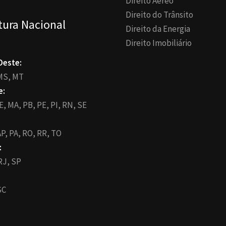
Direito Aéreo
Direito do Trânsito
tura Nacional
Direito da Energia
Direito Imobiliário
Oeste:
MS,
MT
e:
E,
MA,
PB,
PE,
PI,
RN,
SE
P,
PA,
RO,
RR,
TO
:
RJ,
SP
SC