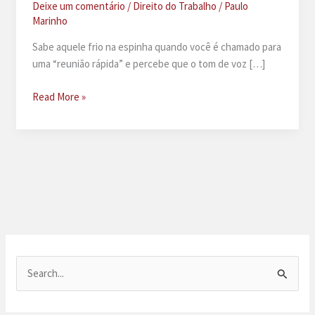
Deixe um comentário
/
Direito do Trabalho
/
Paulo
Marinho
Sabe aquele frio na espinha quando você é chamado para
uma “reunião rápida” e percebe que o tom de voz […]
Fui
Read More »
demitido
do
banco:
5
direitos
que
você
não
conhece
P
e
s