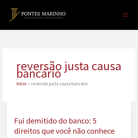
Ir
para
o
conteúdo
reversão justa causa
bancário
Início
reversão justa causa bancário
Fui demitido do banco: 5
direitos que você não conhece