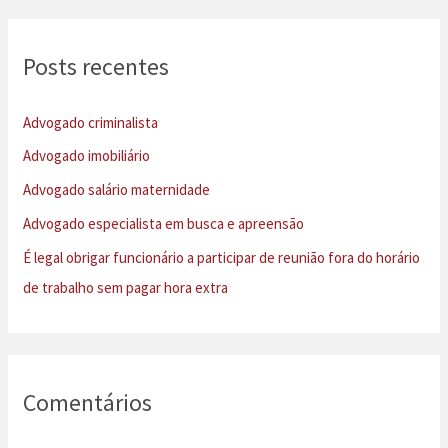
q
u
Posts recentes
i
s
Advogado criminalista
a
Advogado imobiliário
r
Advogado salário maternidade
p
Advogado especialista em busca e apreensão
o
É legal obrigar funcionário a participar de reunião fora do horário
r
de trabalho sem pagar hora extra
:
Comentários