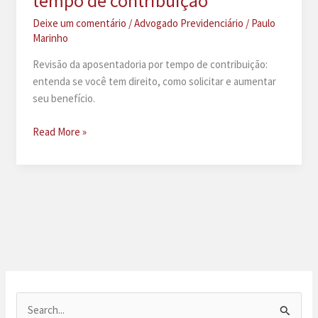
tempo de contribuição
Deixe um comentário
/
Advogado Previdenciário
/
Paulo
Marinho
Revisão da aposentadoria por tempo de contribuição:
entenda se você tem direito, como solicitar e aumentar
seu benefício.
Revisão
Read More »
da
aposentadoria
por
tempo
de
contribuição
P