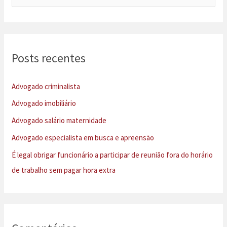
e
s
q
u
Posts recentes
i
s
Advogado criminalista
a
Advogado imobiliário
r
Advogado salário maternidade
p
Advogado especialista em busca e apreensão
o
É legal obrigar funcionário a participar de reunião fora do horário
r
de trabalho sem pagar hora extra
: