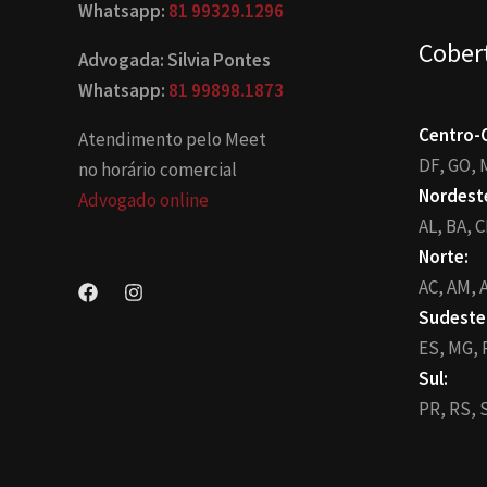
Whatsapp:
81 99329.1296
Cober
Advogada: Silvia Pontes
Whatsapp:
81 99898.1873
Centro-
Atendimento pelo Meet
DF,
GO,
no horário comercial
Nordest
Advogado online
AL,
BA,
C
Norte:
AC,
AM,
A
Sudeste
ES,
MG,
Sul:
PR,
RS,