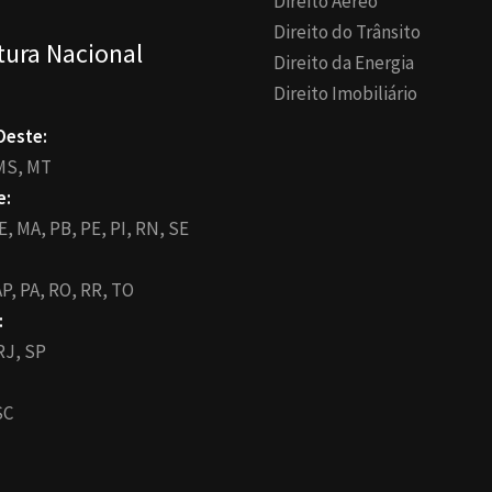
Direito Aéreo
Direito do Trânsito
tura Nacional
Direito da Energia
Direito Imobiliário
Oeste:
MS,
MT
e:
E,
MA,
PB,
PE,
PI,
RN,
SE
P,
PA,
RO,
RR,
TO
:
RJ,
SP
SC