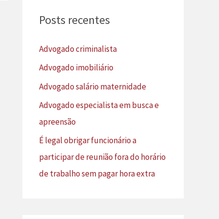
u
Posts recentes
i
s
Advogado criminalista
a
Advogado imobiliário
r
Advogado salário maternidade
p
Advogado especialista em busca e
o
apreensão
r
É legal obrigar funcionário a
:
participar de reunião fora do horário
de trabalho sem pagar hora extra