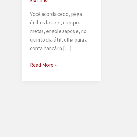
Você acorda cedo, pega
ônibus lotado, cumpre
metas, engole sapos e, no
quinto dia útil, olha para a
conta bancária […]
Atraso
Read More »
salarial
e
FGTS
não
depositado