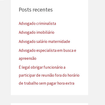
u
Posts recentes
i
s
Advogado criminalista
a
Advogado imobiliário
r
Advogado salário maternidade
p
Advogado especialista em busca e
o
apreensão
r
É legal obrigar funcionário a
:
participar de reunião fora do horário
de trabalho sem pagar hora extra