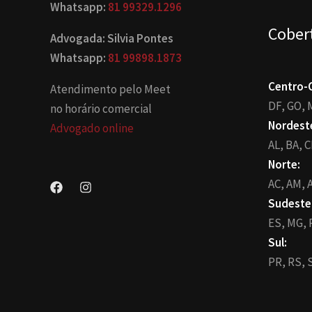
Whatsapp:
81 99329.1296
Cober
Advogada: Silvia Pontes
Whatsapp:
81 99898.1873
Centro-
Atendimento pelo Meet
DF,
GO,
no horário comercial
Nordest
Advogado online
AL,
BA,
C
Norte:
AC,
AM,
A
Sudeste
ES,
MG,
Sul:
PR,
RS,