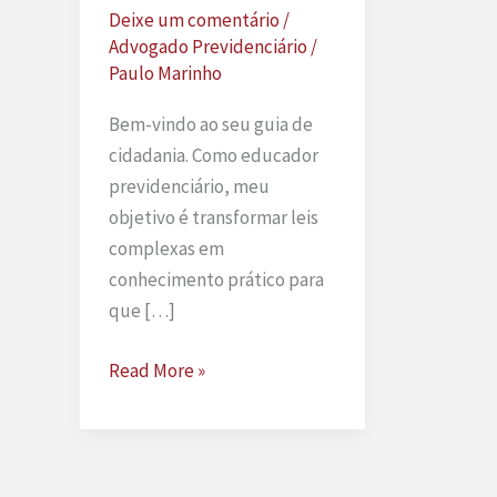
Deixe um comentário
/
Advogado Previdenciário
/
Paulo Marinho
Bem-vindo ao seu guia de
cidadania. Como educador
previdenciário, meu
objetivo é transformar leis
complexas em
conhecimento prático para
que […]
Guia
Read More »
definitivo
do
salário-
maternidade