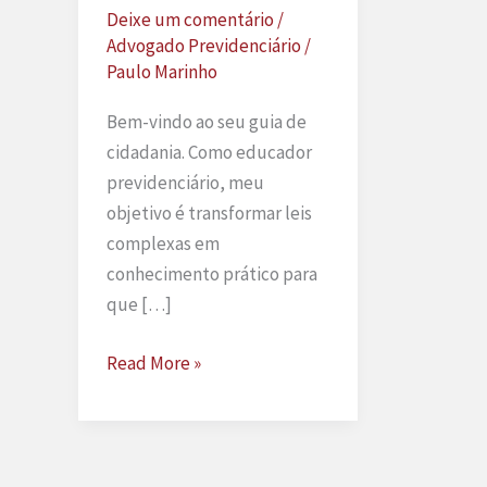
Deixe um comentário
/
Advogado Previdenciário
/
Paulo Marinho
Bem-vindo ao seu guia de
cidadania. Como educador
previdenciário, meu
objetivo é transformar leis
complexas em
conhecimento prático para
que […]
Guia
Read More »
definitivo
do
salário-
maternidade