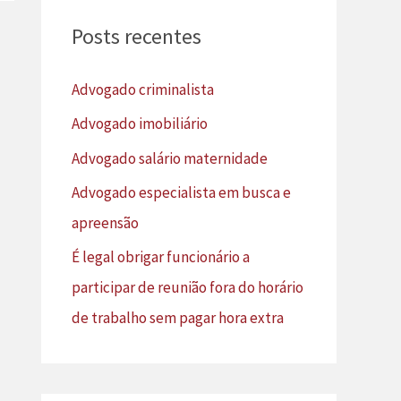
u
Posts recentes
i
s
Advogado criminalista
a
Advogado imobiliário
r
Advogado salário maternidade
p
Advogado especialista em busca e
o
apreensão
r
É legal obrigar funcionário a
:
participar de reunião fora do horário
de trabalho sem pagar hora extra