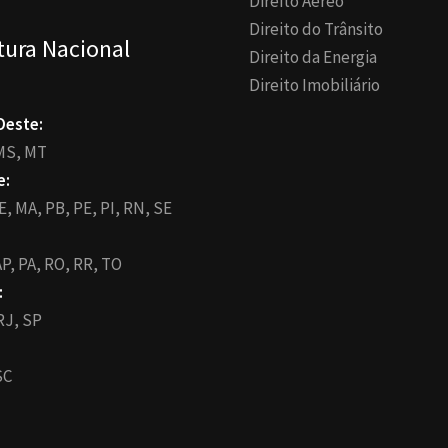
Direito Aéreo
Direito do Trânsito
tura Nacional
Direito da Energia
Direito Imobiliário
Oeste:
MS,
MT
e:
E,
MA,
PB,
PE,
PI,
RN,
SE
P,
PA,
RO,
RR,
TO
:
RJ,
SP
SC