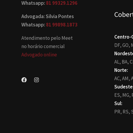
Whatsapp:
81 99329.1296
Cober
Advogada: Silvia Pontes
Whatsapp:
81 99898.1873
Centro-
Atendimento pelo Meet
DF,
GO,
no horário comercial
Nordest
Advogado online
AL,
BA,
C
Norte:
AC,
AM,
A
Sudeste
ES,
MG,
Sul:
PR,
RS,