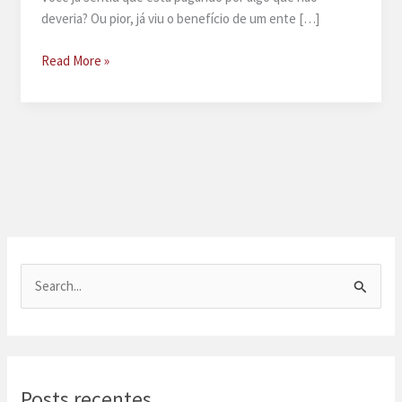
deveria? Ou pior, já viu o benefício de um ente […]
Como
Read More »
o
seguro
prestamista
pode
quitar
sua
dívida
hoje
P
e
s
q
u
Posts recentes