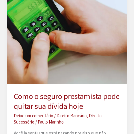
Como o seguro prestamista pode
quitar sua dívida hoje
Deixe um comentário
/
Direito Bancário
,
Direito
Sucessório
/
Paulo Marinho
Você já sentiu que está pagando por algo que não