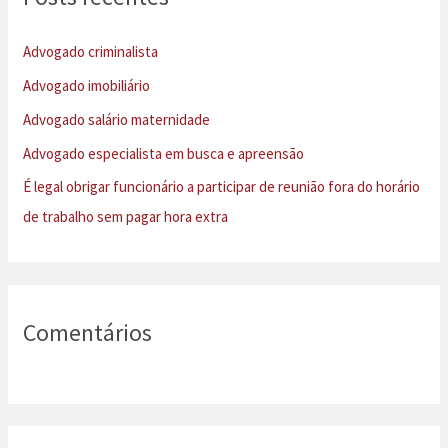
i
s
Advogado criminalista
a
Advogado imobiliário
r
Advogado salário maternidade
p
Advogado especialista em busca e apreensão
o
É legal obrigar funcionário a participar de reunião fora do horário
r
de trabalho sem pagar hora extra
:
Comentários