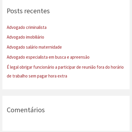
u
Posts recentes
i
s
Advogado criminalista
a
Advogado imobiliário
r
Advogado salário maternidade
p
Advogado especialista em busca e apreensão
o
É legal obrigar funcionário a participar de reunião fora do horário
r
de trabalho sem pagar hora extra
:
Comentários