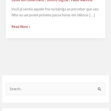
Você já sentiu aquele frio na barriga ao perceber que seu
filho ou um jovem próximo passa horas em silêncio […]
Crimes
Read More »
virtuais
contra
jovens
P
e
s
q