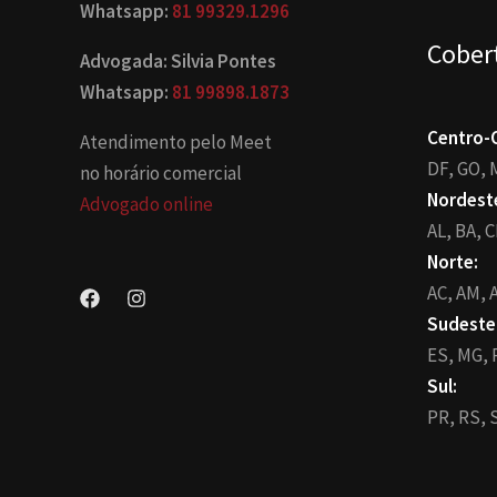
Whatsapp:
81 99329.1296
Cober
Advogada: Silvia Pontes
Whatsapp:
81 99898.1873
Centro-
Atendimento pelo Meet
DF,
GO,
no horário comercial
Nordest
Advogado online
AL,
BA,
C
Norte:
AC,
AM,
A
Sudeste
ES,
MG,
Sul:
PR,
RS,