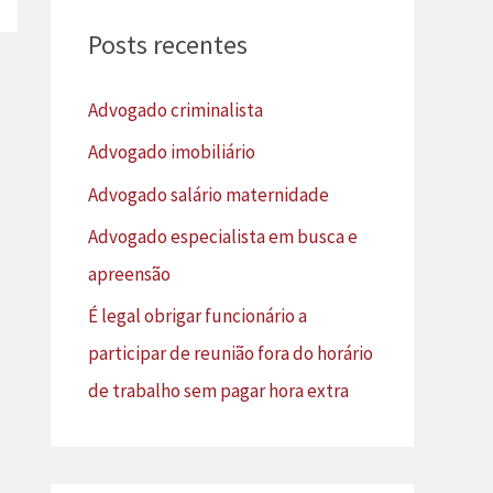
u
Posts recentes
i
s
Advogado criminalista
a
Advogado imobiliário
r
Advogado salário maternidade
p
Advogado especialista em busca e
o
apreensão
r
É legal obrigar funcionário a
:
participar de reunião fora do horário
de trabalho sem pagar hora extra