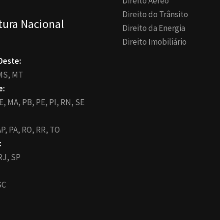
Direito Aéreo
Direito do Trânsito
tura Nacional
Direito da Energia
Direito Imobiliário
Oeste:
MS,
MT
e:
E,
MA,
PB,
PE,
PI,
RN,
SE
P,
PA,
RO,
RR,
TO
:
RJ,
SP
SC