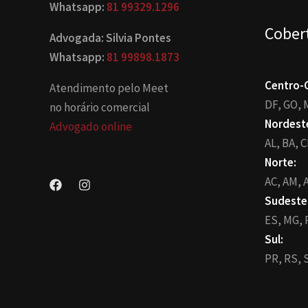
Whatsapp:
81 99329.1296
Cober
Advogada: Silvia Pontes
Whatsapp:
81 99898.1873
Centro-
Atendimento pelo Meet
DF,
GO,
no horário comercial
Nordest
Advogado online
AL,
BA,
C
Norte:
AC,
AM,
A
Sudeste
ES,
MG,
Sul:
PR,
RS,