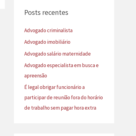
u
Posts recentes
i
s
Advogado criminalista
a
Advogado imobiliário
r
Advogado salário maternidade
p
Advogado especialista em busca e
o
apreensão
r
É legal obrigar funcionário a
:
participar de reunião fora do horário
de trabalho sem pagar hora extra