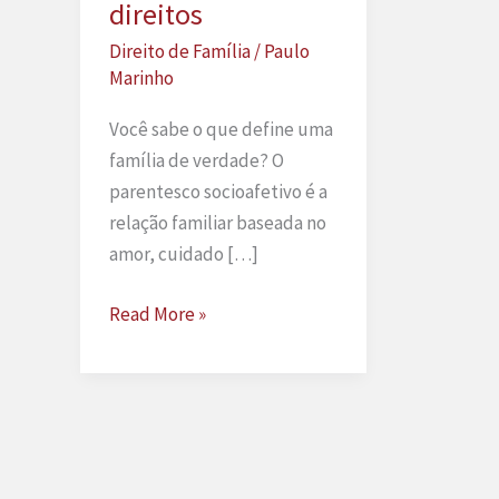
direitos
Direito de Família
/
Paulo
Marinho
Você sabe o que define uma
família de verdade? O
parentesco socioafetivo é a
relação familiar baseada no
amor, cuidado […]
Parentesco
Read More »
socioafetivo
o
guia
definitivo
para