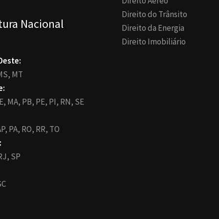
Direito Aéreo
Direito do Trânsito
tura Nacional
Direito da Energia
Direito Imobiliário
Oeste:
MS,
MT
e:
E,
MA,
PB,
PE,
PI,
RN,
SE
P,
PA,
RO,
RR,
TO
:
RJ,
SP
SC