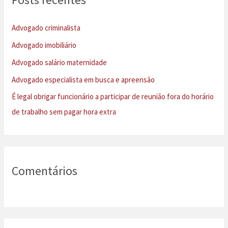
i
s
Advogado criminalista
a
Advogado imobiliário
r
Advogado salário maternidade
p
Advogado especialista em busca e apreensão
o
É legal obrigar funcionário a participar de reunião fora do horário
r
de trabalho sem pagar hora extra
:
Comentários