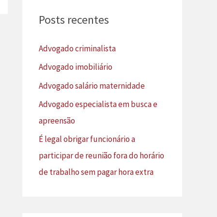
u
Posts recentes
i
s
Advogado criminalista
a
Advogado imobiliário
r
Advogado salário maternidade
p
Advogado especialista em busca e
o
apreensão
r
É legal obrigar funcionário a
:
participar de reunião fora do horário
de trabalho sem pagar hora extra