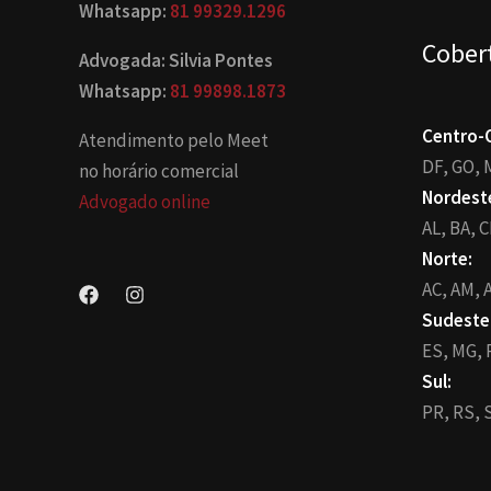
Whatsapp:
81 99329.1296
Cober
Advogada: Silvia Pontes
Whatsapp:
81 99898.1873
Centro-
Atendimento pelo Meet
DF,
GO,
no horário comercial
Nordest
Advogado online
AL,
BA,
C
Norte:
AC,
AM,
A
Sudeste
ES,
MG,
Sul:
PR,
RS,