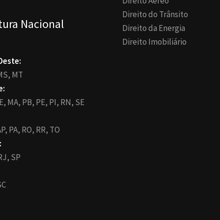
Direito Aéreo
Direito do Trânsito
tura Nacional
Direito da Energia
Direito Imobiliário
Oeste:
MS,
MT
e:
E,
MA,
PB,
PE,
PI,
RN,
SE
P,
PA,
RO,
RR,
TO
:
RJ,
SP
SC