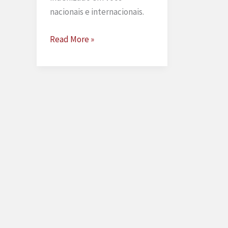
nacionais e internacionais.
Liberdade
Read More »
financeira
para
mulheres
em
situação
de
violência