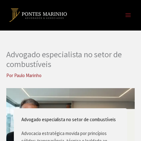
Ir
para
o
conteúdo
Advogado especialista no setor de
combustíveis
Por
Paulo Marinho
Advogado especialista no setor de combustíveis
Advocacia estratégica movida por princípios
sólidos: transparência, técnica e lealdade ao