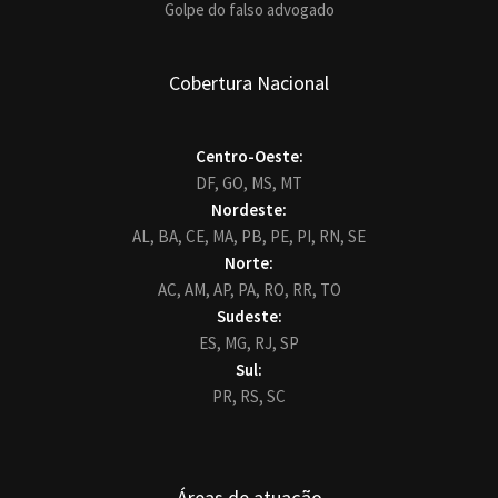
Golpe do falso advogado
Cobertura Nacional
Centro-Oeste:
DF,
GO,
MS,
MT
Nordeste:
AL,
BA,
CE,
MA,
PB,
PE,
PI,
RN,
SE
Norte:
AC,
AM,
AP,
PA,
RO,
RR,
TO
Sudeste:
ES,
MG,
RJ,
SP
Sul:
PR,
RS,
SC
Áreas de atuação