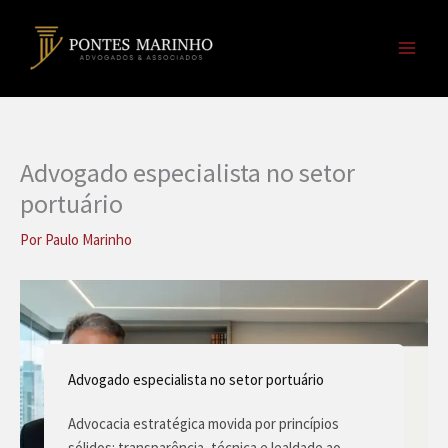
Ir
para
o
conteúdo
Advogado especialista no setor
portuário
Por
Paulo Marinho
Advogado especialista no setor portuário
Advocacia estratégica movida por princípios
sólidos: transparência, técnica e lealdade ao