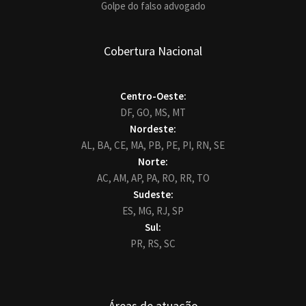
Golpe do falso advogado
Cobertura Nacional
Centro-Oeste:
DF,
GO,
MS,
MT
Nordeste:
AL,
BA,
CE,
MA,
PB,
PE,
PI,
RN,
SE
Norte:
AC,
AM,
AP,
PA,
RO,
RR,
TO
Sudeste:
ES,
MG,
RJ,
SP
Sul:
PR,
RS,
SC
Áreas de atuação