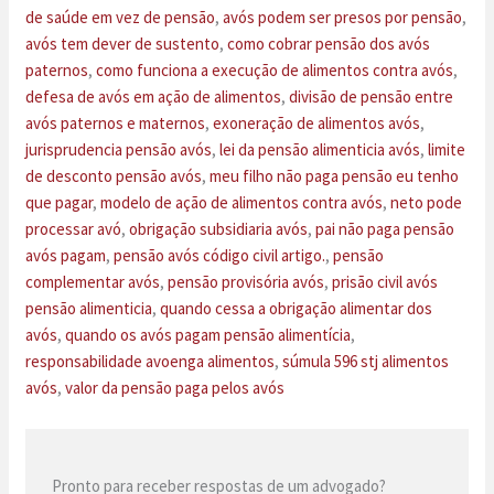
de saúde em vez de pensão
, 
avós podem ser presos por pensão
, 
avós tem dever de sustento
, 
como cobrar pensão dos avós
paternos
, 
como funciona a execução de alimentos contra avós
, 
defesa de avós em ação de alimentos
, 
divisão de pensão entre
avós paternos e maternos
, 
exoneração de alimentos avós
, 
jurisprudencia pensão avós
, 
lei da pensão alimenticia avós
, 
limite
de desconto pensão avós
, 
meu filho não paga pensão eu tenho
que pagar
, 
modelo de ação de alimentos contra avós
, 
neto pode
processar avó
, 
obrigação subsidiaria avós
, 
pai não paga pensão
avós pagam
, 
pensão avós código civil artigo.
, 
pensão
complementar avós
, 
pensão provisória avós
, 
prisão civil avós
pensão alimenticia
, 
quando cessa a obrigação alimentar dos
avós
, 
quando os avós pagam pensão alimentícia
, 
responsabilidade avoenga alimentos
, 
súmula 596 stj alimentos
avós
, 
valor da pensão paga pelos avós
Pronto para receber respostas de um advogado?