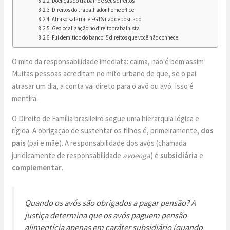
Doenças do trabalho e seus direitos
Direitos do trabalhador home office
Atraso salarial e FGTS não depositado
Geolocalização no direito trabalhista
Fui demitido do banco: 5 direitos que você não conhece
O mito da responsabilidade imediata: calma, não é bem assim
Muitas pessoas acreditam no mito urbano de que, se o pai
atrasar um dia, a conta vai direto para o avô ou avó. Isso é
mentira.
O Direito de Família brasileiro segue uma hierarquia lógica e
rígida. A obrigação de sustentar os filhos é, primeiramente,
dos
pais
(pai e mãe). A responsabilidade dos avós (chamada
juridicamente de responsabilidade
avoenga
) é
subsidiária
e
complementar
.
Quando os avós são obrigados a pagar pensão? A
justiça determina que os avós paguem pensão
alimentícia apenas em caráter subsidiário (quando