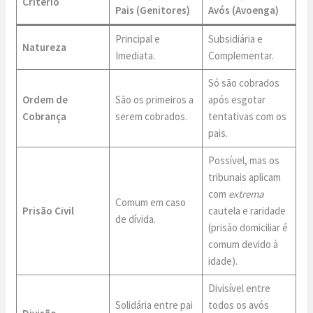
Critério
Pais (Genitores)
Avós (Avoenga)
Principal e
Subsidiária e
Natureza
Imediata.
Complementar.
Só são cobrados
Ordem de
São os primeiros a
após esgotar
Cobrança
serem cobrados.
tentativas com os
pais.
Possível, mas os
tribunais aplicam
com
extrema
Comum em caso
Prisão Civil
cautela e raridade
de dívida.
(prisão domiciliar é
comum devido à
idade).
Divisível entre
Solidária entre pai
todos os avós