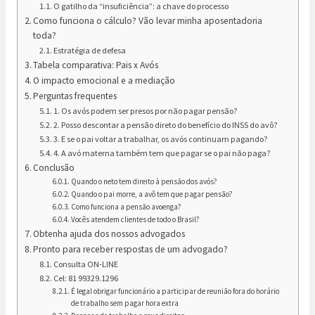
O gatilho da “insuficiência”: a chave do processo
Como funciona o cálculo? Vão levar minha aposentadoria
toda?
Estratégia de defesa
Tabela comparativa: Pais x Avós
O impacto emocional e a mediação
Perguntas frequentes
1. Os avós podem ser presos por não pagar pensão?
2. Posso descontar a pensão direto do benefício do INSS do avô?
3. E se o pai voltar a trabalhar, os avós continuam pagando?
4. A avó materna também tem que pagar se o pai não paga?
Conclusão
Quando o neto tem direito à pensão dos avós?
Quando o pai morre, a avô tem que pagar pensão?
Como funciona a pensão avoenga?
Vocês atendem clientes de todo o Brasil?
Obtenha ajuda dos nossos advogados
Pronto para receber respostas de um advogado?
Consulta ON-LINE
Cel: 81 99329.1296
É legal obrigar funcionário a participar de reunião fora do horário
de trabalho sem pagar hora extra