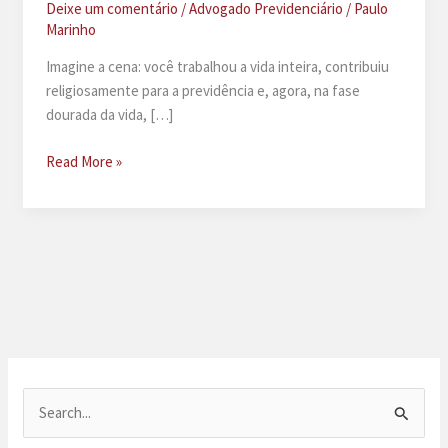
Deixe um comentário
/
Advogado Previdenciário
/
Paulo
Marinho
Imagine a cena: você trabalhou a vida inteira, contribuiu
religiosamente para a previdência e, agora, na fase
dourada da vida, […]
Quando
Read More »
a
aposentadoria
vira
pensão
P
e