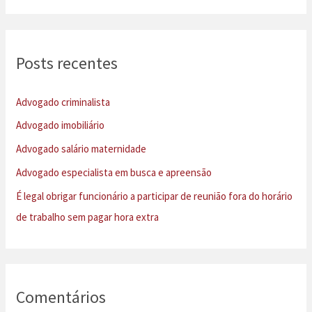
s
q
u
Posts recentes
i
s
Advogado criminalista
a
Advogado imobiliário
r
Advogado salário maternidade
p
Advogado especialista em busca e apreensão
o
É legal obrigar funcionário a participar de reunião fora do horário
r
de trabalho sem pagar hora extra
:
Comentários