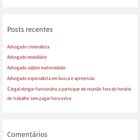
s
q
u
Posts recentes
i
s
Advogado criminalista
a
Advogado imobiliário
r
Advogado salário maternidade
p
Advogado especialista em busca e apreensão
o
É legal obrigar funcionário a participar de reunião fora do horário
r
de trabalho sem pagar hora extra
:
Comentários