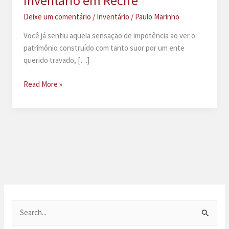
inventário em Recife
Deixe um comentário
/
Inventário
/
Paulo Marinho
Você já sentiu aquela sensação de impotência ao ver o
patrimônio construído com tanto suor por um ente
querido travado, […]
Advogado
Read More »
especialista
em
inventário
em
Recife
P
e