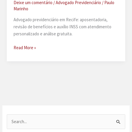
Deixe um comentário
/
Advogado Previdenciário
/
Paulo
Marinho
Advogado previdenciário em Recife: aposentadoria,
revisão de benefícios e auxílio INSS com atendimento
personalizado e análise gratuita.
Advogado
Read More »
previdenciário
no
Recife
P
e