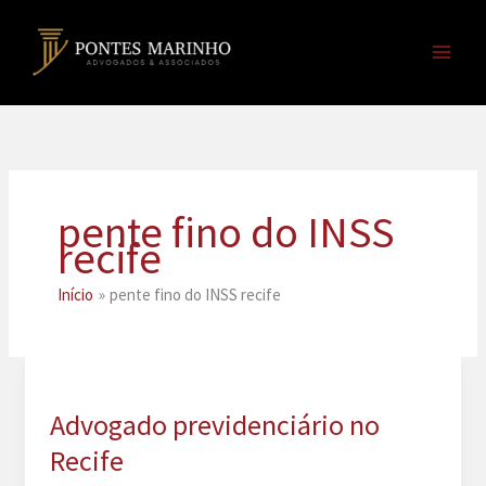
Ir
para
o
conteúdo
pente fino do INSS
recife
Início
pente fino do INSS recife
Advogado previdenciário no
Recife