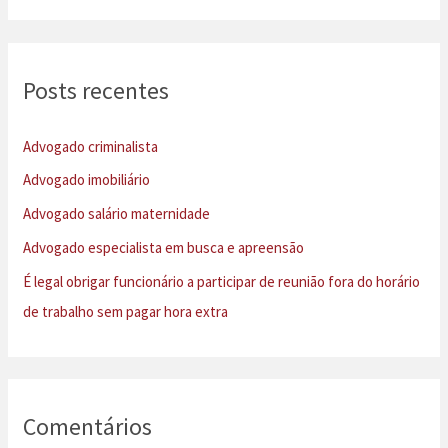
s
q
u
Posts recentes
i
s
Advogado criminalista
a
Advogado imobiliário
r
Advogado salário maternidade
p
Advogado especialista em busca e apreensão
o
É legal obrigar funcionário a participar de reunião fora do horário
r
de trabalho sem pagar hora extra
:
Comentários