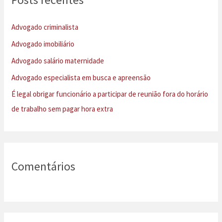
i
s
Advogado criminalista
a
Advogado imobiliário
r
Advogado salário maternidade
p
Advogado especialista em busca e apreensão
o
É legal obrigar funcionário a participar de reunião fora do horário
r
de trabalho sem pagar hora extra
:
Comentários