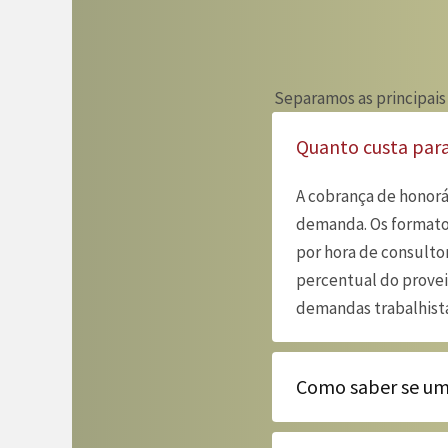
Separamos as principais
Quanto custa par
A cobrança de honorá
demanda. Os formatos
por hora de consultor
percentual do provei
demandas trabalhista
Como saber se um 