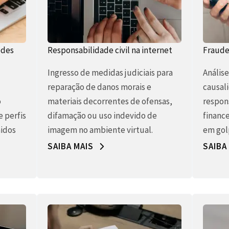
edes
Responsabilidade civil na internet
Fraudes
Ingresso de medidas judiciais para
Anális
reparação de danos morais e
causal
o
materiais decorrentes de ofensas,
respons
e perfis
difamação ou uso indevido de
finance
idos
imagem no ambiente virtual.
em gol
SAIBA MAIS
SAIBA