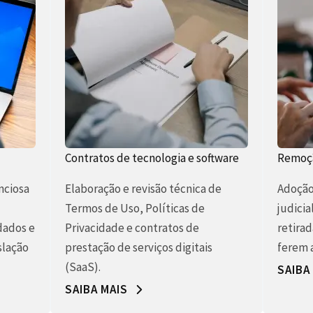
Contratos de tecnologia e software
Remoçã
nciosa
Elaboração e revisão técnica de
Adoção 
Termos de Uso, Políticas de
judicia
dados e
Privacidade e contratos de
retirad
slação
prestação de serviços digitais
ferem a
(SaaS).
SAIBA
SAIBA MAIS