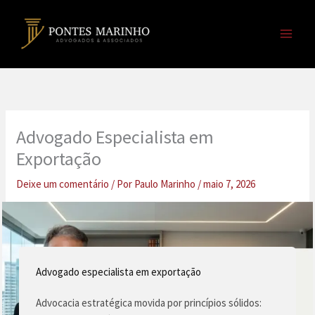
Ir
para
o
conteúdo
Advogado Especialista em
Exportação
Deixe um comentário
/ Por
Paulo Marinho
/
maio 7, 2026
Advogado especialista em exportação
Advocacia estratégica movida por princípios sólidos: