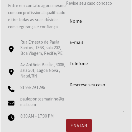
Revise seu caso conosco
Entre em contato agora mesmo
com um profissional qualificado
e tire todas as suas dúvidas
com segurança e confiança.
Rua Ernesto de Paula
Santos, 1368, sala 202,
Boa Viagem, Recife/PE
Av. Antônio Basílio, 3006,
sala 501, Lagoa Nova ,
Natal/RN
81 99329.1296
paulopontesmarinho@g
mail.com
8:30 AM – 17:30 PM
ENVIAR