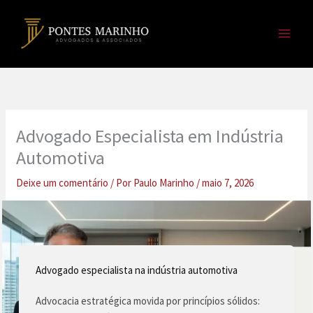
Ir
para
o
conteúdo
Advogado Especialista em Indústria
Automotiva
Deixe um comentário
/ Por
Paulo Marinho
/
maio 7, 2026
Advogado especialista na indústria automotiva
Advocacia estratégica movida por princípios sólidos: