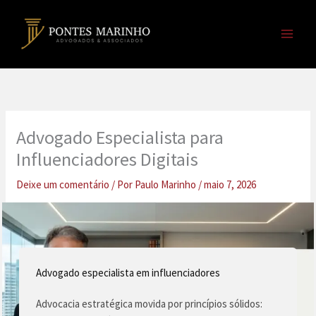
Ir
para
o
conteúdo
Advogado Especialista para
Influenciadores Digitais
Deixe um comentário
/ Por
Paulo Marinho
/
maio 7, 2026
Advogado especialista em influenciadores
Advocacia estratégica movida por princípios sólidos: