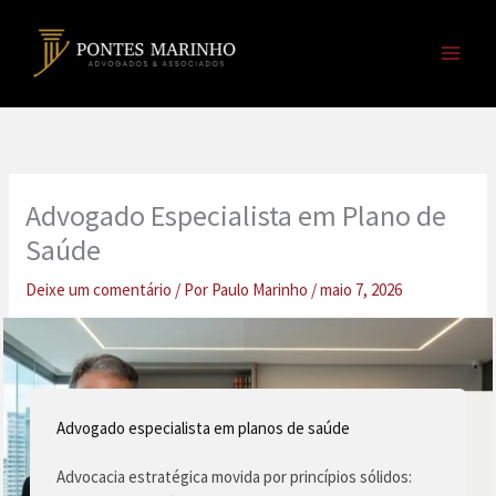
Ir
para
o
conteúdo
Advogado Especialista em Plano de
Saúde
Deixe um comentário
/ Por
Paulo Marinho
/
maio 7, 2026
Advogado especialista em planos de saúde
Advocacia estratégica movida por princípios sólidos: