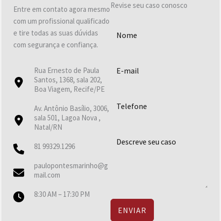
Revise seu caso conosco
Entre em contato agora mesmo
com um profissional qualificado
e tire todas as suas dúvidas
com segurança e confiança.
Rua Ernesto de Paula
Santos, 1368, sala 202,
Boa Viagem, Recife/PE
Av. Antônio Basílio, 3006,
sala 501, Lagoa Nova ,
Natal/RN
81 99329.1296
paulopontesmarinho@g
mail.com
8:30 AM – 17:30 PM
ENVIAR