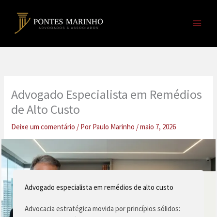
Ir
para
o
conteúdo
Advogado Especialista em Remédios
de Alto Custo
Deixe um comentário
/ Por
Paulo Marinho
/
maio 7, 2026
Advogado especialista em remédios de alto custo
Advocacia estratégica movida por princípios sólidos: