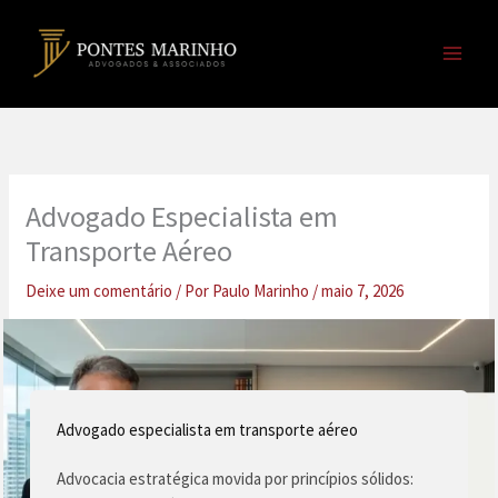
Ir
para
o
conteúdo
Advogado Especialista em
Transporte Aéreo
Deixe um comentário
/ Por
Paulo Marinho
/
maio 7, 2026
Advogado especialista em transporte aéreo
Advocacia estratégica movida por princípios sólidos: