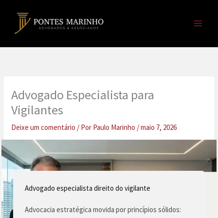
Ir
para
o
conteúdo
Advogado Especialista para
Vigilantes
Deixe um comentário
/ Por
Paulo Marinho
/
maio 7, 2026
Advogado especialista direito do vigilante
Advocacia estratégica movida por princípios sólidos: